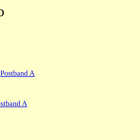
o
.
Postband A
stband A